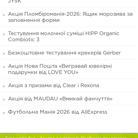
JYSK
Акція Пломбіроманія-2026: Ящик морозива за
заповнення форми
Тестування молочної суміші HIPP Organic
Combiotic 3
Безкоштовне тестування крекерів Gerber
Акція Нова Пошта «Вигравай ювелірні
подарунки від LOVE YOU»
Акція з призами від Clear і Rexona
Акція від MAUDAU «Вмикай фанчуття»
Футбольна Манія 2026 від AliExpress