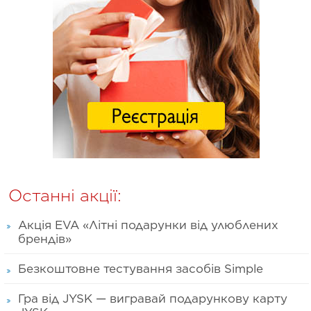
Останні акції:
Акція EVA «Літні подарунки від улюблених
брендів»
Безкоштовне тестування засобів Simple
Гра від JYSK — вигравай подарункову карту