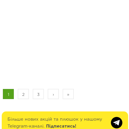
1
2
3
›
»
Більше нових акцій та плюшок у нашому
Telegram-каналі.
Підписатись!