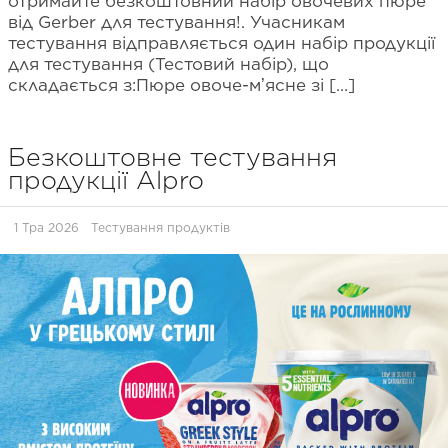
отримайте безкоштовний набір овочевих пюре
від Gerber для тестування!. Учасникам
тестування відправляється один набір продукції
для тестування (Тестовий набір), що
складається з:Пюре овоче-мʼясне зі […]
Безкоштовне тестування
продукції Alpro
1 Тра 2026
Тестування продуктів