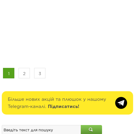
1
2
3
Більше нових акцій та плюшок у нашому
Telegram-каналі.
Підписатись!