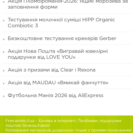
Акція Пломбіроманія-2026: Ящик морозива за
заповнення форми
Тестування молочної суміші HIPP Organic
Combiotic 3
Безкоштовне тестування крекерів Gerber
Акція Нова Пошта «Вигравай ювелірні
подарунки від LOVE YOU»
Акція з призами від Clear і Rexona
Акція від MAUDAU «Вмикай фанчуття»
Футбольна Манія 2026 від AliExpress
Free.works.if.ua
- Халява в інтернеті. Пробники, подарунки
поштою безкоштовно!
Копіювання матеріалів дозволено тільки з прямим посиланням