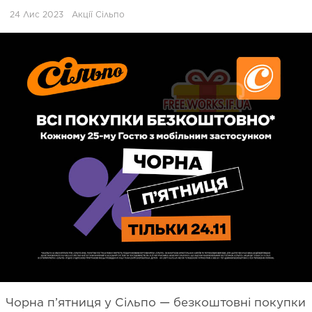
24 Лис 2023
Акції Сільпо
Чорна п’ятниця у Сільпо — безкоштовні покупки