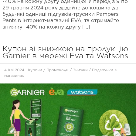
-40% на кожну другу одиницю! У період з 9 по
29 травня 2024 року додайте до кошика дві
будь-які одиниці підгузків-трусики Pampers
Pants в інтернет-магазині EVA, та отримайте
знижку -40% на кожну другу […]
Купон зі знижкою на продукцію
Garnier в мережі Eva та Watsons
4 Кві 2024
Купони / Промокоди / Знижки
/
Подарунки в
магазинах