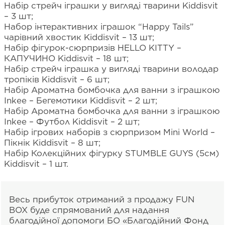
Набір стрейч іграшки у вигляді тварини Kiddisvit
– 3 шт;
Набор інтерактивних іграшок “Happy Tails”
чарівний хвостик Kiddisvit – 13 шт;
Набір фігурок-сюрпризів HELLO KITTY –
КАПУЧИНО Kiddisvit – 18 шт;
Набір стрейч іграшка у вигляді тварини володар
тропіків Kiddisvit – 6 шт;
Набір Ароматна бомбочка для ванни з іграшкою
Inkee – Бегемотики Kiddisvit – 2 шт;
Набір Ароматна бомбочка для ванни з іграшкою
Inkee – Футбол Kiddisvit – 2 шт;
Набір ігрових наборів з сюрпризом Mini World –
Пікнік Kiddisvit – 8 шт;
Набір Колекційних фігурку STUMBLE GUYS (5см)
Kiddisvit – 1 шт.
Весь прибуток отриманий з продажу FUN
BOX буде спрямований для надання
благодійної допомоги БО «Благодійний Фонд