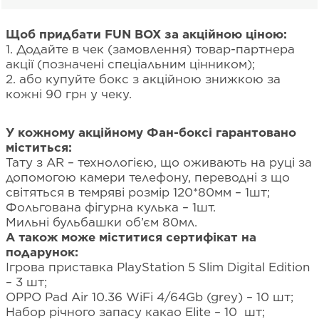
Щоб придбати FUN BOX за акційною ціною:
1. Додайте в чек (замовлення) товар-партнера
акції (позначені спеціальним цінником);
2. або купуйте бокс з акційною знижкою за
кожні 90 грн у чеку.
У кожному акційному Фан-боксі гарантовано
міститься:
Тату з AR – технологією, що оживають на руці за
допомогою камери телефону, переводні з що
світяться в темряві розмір 120*80мм – 1шт;
Фольгована фігурна кулька – 1шт.
Мильні бульбашки об’єм 80мл.
А також може міститися сертифікат на
подарунок:
Ігрова приставка PlayStation 5 Slim Digital Edition
– 3 шт;
ОPPO Pad Air 10.36 WiFi 4/64Gb (grey) – 10 шт;
Набор річного запасу какао Elite – 10 шт;