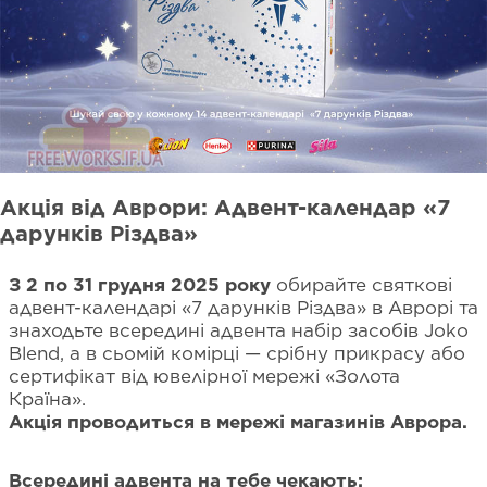
Акція від Аврори: Адвент-календар «7
дарунків Різдва»
З 2 по 31 грудня 2025 року
обирайте святкові
адвент-календарі «7 дарунків Різдва» в Аврорі та
знаходьте всередині адвента набір засобів Joko
Blend, а в сьомій комірці — срібну прикрасу або
сертифікат від ювелірної мережі «Золота
Країна».
Акція проводиться в мережі магазинів Аврора.
Всередині адвента на тебе чекають: