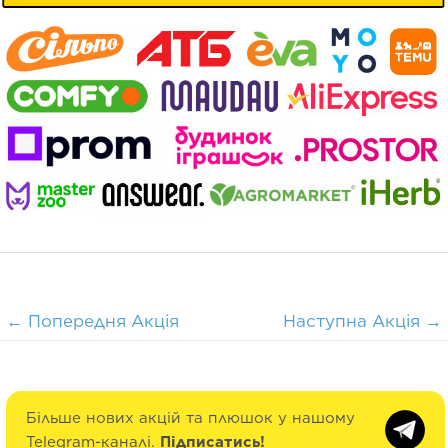
←
Попередня Акція
Наступна Акція
→
Більше нових акцій та плюшок у нашому
Telegram-каналі.
Підписатись!