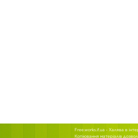
Free.works.if.ua
- Халява в інт
Копіювання матеріалів дозвол