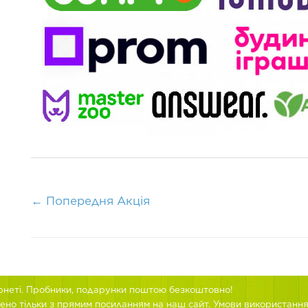
←
Попередня Акція
ернеті. Пробники, подарунки поштою безкоштовно!
ено тільки з прямим посиланням на наш сайт.
Умови використанн