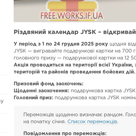
Різдвяний календар JYSK – відкривай
У період з 1 по 24 грудня 2025 року
щодня відк
JYSK — вигравайте подарункові картки на 700 гр
головного призу — подарункової картки на 12 5
Акція проводиться на території всієї України
територій та районів проведення бойових дій.
Призовий фонд заохочень:
Щоденні заохочення:
подарункова картка JYSK 
Головний приз:
подарункова картка JYSK номін
ву
Переможців щоденно визначає рандом. Гол
на початку січня.
Список переможців
.
Повідомлення про переможців: