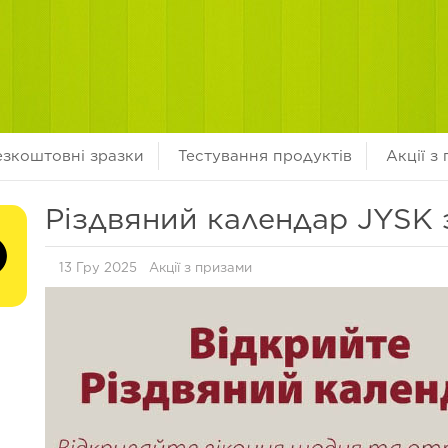
езкоштовні зразки
Тестування продуктів
Акції з
Різдвяний календар JYSK 
13 Гру 2025
Акції з призами