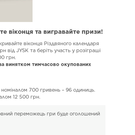
те віконця та вигравайте призи!
ривайте віконця Різдвяного календаря
н від JYSK та беріть участь у розіграші
00 грн.
, за винятком тимчасово окупованих
номіналом 700 гривень – 96 одиниць.
алом 12 500 грн.
овний переможець гри буде оголошений