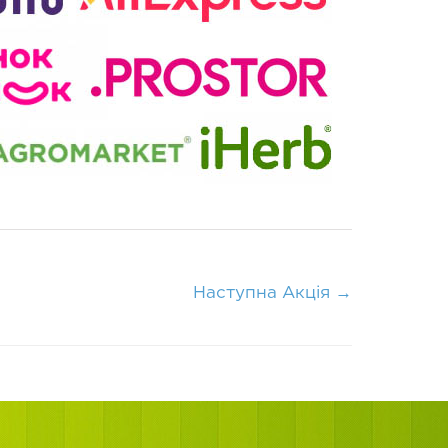
Наступна Акція
→
я