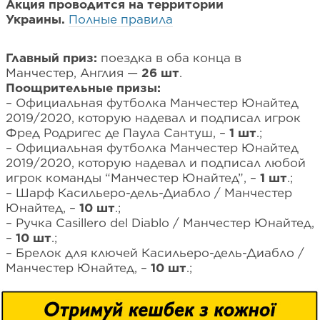
Акция проводится на территории
Украины.
Полные правила
Главный приз:
поездка в оба конца в
Манчестер, Англия —
26 шт
.
Поощрительные призы:
– Официальная футболка Манчестер Юнайтед
2019/2020, которую надевал и подписал игрок
Фред Родригес де Паула Сантуш, –
1 шт
.;
– Официальная футболка Манчестер Юнайтед
2019/2020, которую надевал и подписал любой
игрок команды “Манчестер Юнайтед”, –
1 шт
.;
– Шарф Касильеро-дель-Диабло / Манчестер
Юнайтед, –
10 шт
.;
– Ручка Casillero del Diablo / Манчестер Юнайтед,
–
10 шт
.;
– Брелок для ключей Касильеро-дель-Диабло /
Манчестер Юнайтед, –
10 шт
.;