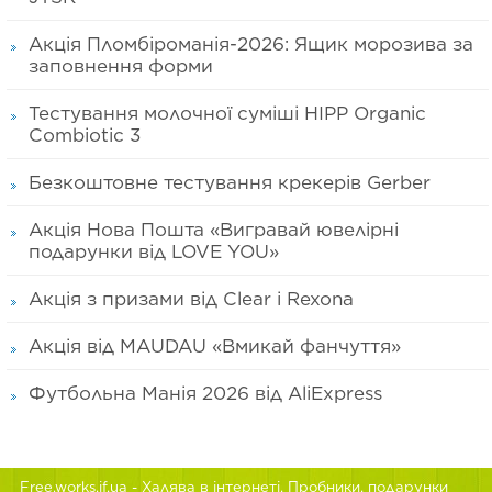
Акція Пломбіроманія-2026: Ящик морозива за
заповнення форми
Тестування молочної суміші HIPP Organic
Combiotic 3
Безкоштовне тестування крекерів Gerber
Акція Нова Пошта «Вигравай ювелірні
подарунки від LOVE YOU»
Акція з призами від Clear і Rexona
Акція від MAUDAU «Вмикай фанчуття»
Футбольна Манія 2026 від AliExpress
Free.works.if.ua
- Халява в інтернеті. Пробники, подарунки