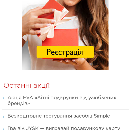
Останні акції:
Акція EVA «Літні подарунки від улюблених
брендів»
Безкоштовне тестування засобів Simple
Гра від JYSK — вигравай подарункову карту