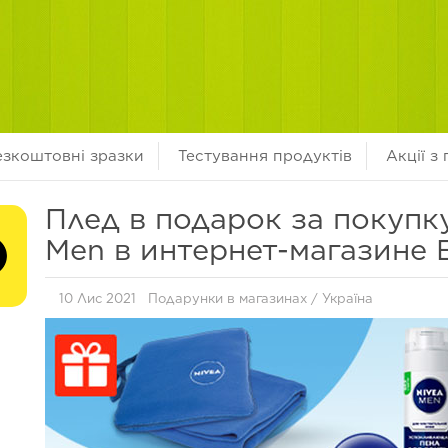
езкоштовні зразки
Тестування продуктів
Акції з
Плед в подарок за покупку
Men в интернет-магазине 
10 Лис 2021
Подарунки в магазинах
/
Україна