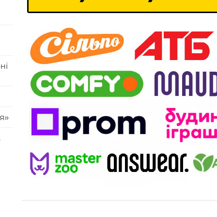
ні
я»
s