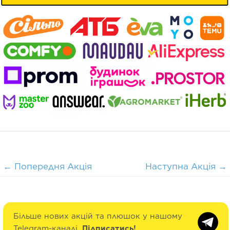
←
Попередня Акція
Наступна Акція
→
Більше нових акцій та плюшок у нашому
Telegram-каналі.
Підписатись!