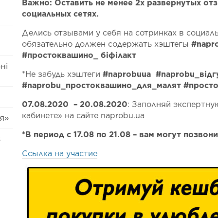
Важно: Оставить не менее 2х развернутых отзы
социальных сетях.
Делись отзывами у себя на сотринках в социал
обязательно должен содержать хэштегы
#
napr
#простоквашино_ біфілакт
ні
*Не забудь хэштеги
#naprobuua #
naprobu
_відг
#
naprobu
_простоквашино_для_малят #прост
07.08.2020 – 20.08.2020
: Заполняй экспертну
кабинете» на сайте naprobu.ua
я»
*В период с 17.08 по 21.08 – вам могут позвон
s
Ссылка на участие