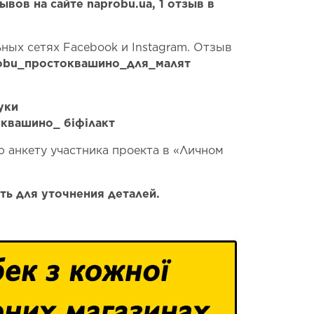
вов на сайте naprobu.ua, 1 отзыв в
ьных сетях Facebook и Instagram. Отзыв
obu
_простоквашино_для_малят
уки
оквашино_ біфілакт
ю анкету участника проекта в «Личном
ить для уточнения деталей.