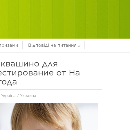
 призами
Відповіді на питання
»
оквашино для
естирование от На
года
/
Україна
/
Украина