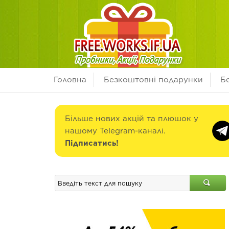
Головна
Безкоштовні подарунки
Б
Більше нових акцій та плюшок у
нашому Telegram-каналі.
Підписатись!