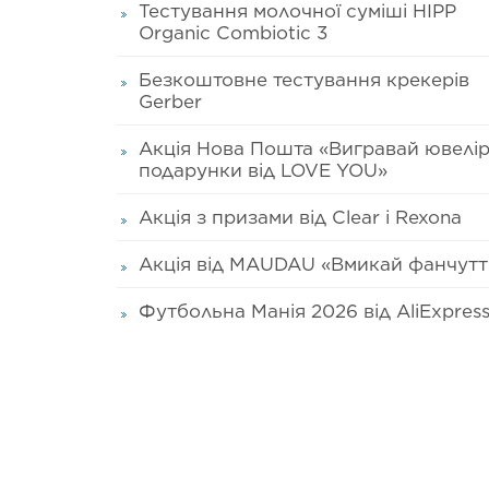
Тестування молочної суміші HIPP
Organic Combiotic 3
Безкоштовне тестування крекерів
Gerber
Акція Нова Пошта «Вигравай ювелір
подарунки від LOVE YOU»
Акція з призами від Clear і Rexona
Акція від MAUDAU «Вмикай фанчутт
Футбольна Манія 2026 від AliExpres