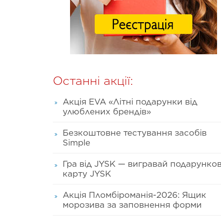
Останні акції:
Акція EVA «Літні подарунки від
улюблених брендів»
Безкоштовне тестування засобів
Simple
Гра від JYSK — вигравай подарунко
карту JYSK
Акція Пломбіроманія-2026: Ящик
морозива за заповнення форми