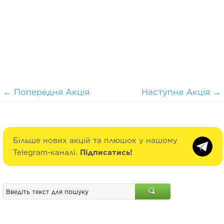
←
Попередня Акція
Наступна Акція
→
Більше нових акцій та плюшок у нашому
Telegram-каналі.
Підписатись!