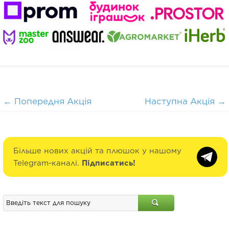
←
Попередня Акція
Наступна Акція
→
Більше нових акцій та плюшок у нашому
Telegram-каналі.
Підписатись!