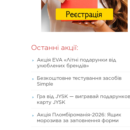
Останні акції:
Акція EVA «Літні подарунки від
улюблених брендів»
Безкоштовне тестування засобів
Simple
Гра від JYSK — вигравай подарунко
карту JYSK
Акція Пломбіроманія-2026: Ящик
морозива за заповнення форми