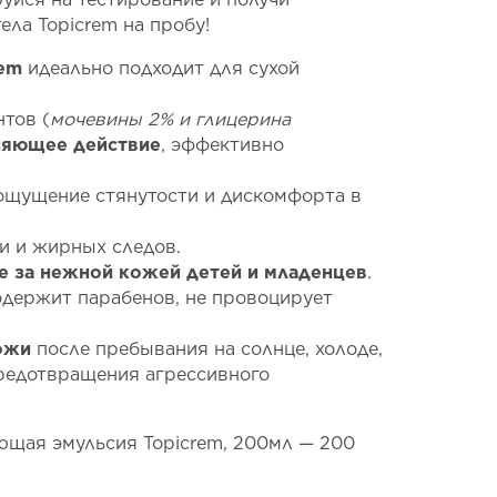
ла Topicrem на пробу!
rem
идеально подходит для сухой
тов (
мочевины 2% и глицерина
няющее действие
, эффективно
 ощущение стянутости и дискомфорта в
и и жирных следов.
 за нежной кожей детей и младенцев
.
одержит парабенов, не провоцирует
ожи
после пребывания на солнце, холоде,
предотвращения агрессивного
щая эмульсия Topicrem, 200мл — 200