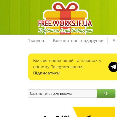
Головна
Безкоштовні подарунки
Б
Більше нових акцій та плюшок у
нашому Telegram-каналі.
Підписатись!