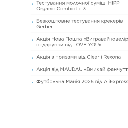
Тестування молочної суміші HIPP
Organic Combiotic 3
Безкоштовне тестування крекерів
Gerber
Акція Нова Пошта «Вигравай ювелір
подарунки від LOVE YOU»
Акція з призами від Clear і Rexona
Акція від MAUDAU «Вмикай фанчутт
Футбольна Манія 2026 від AliExpres