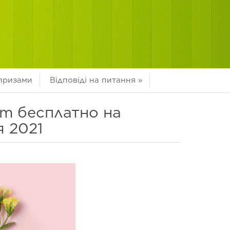
 призами
Відповіді на питання
»
em бесплатно на
я 2021