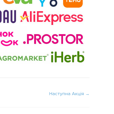
Наступна Акція
→