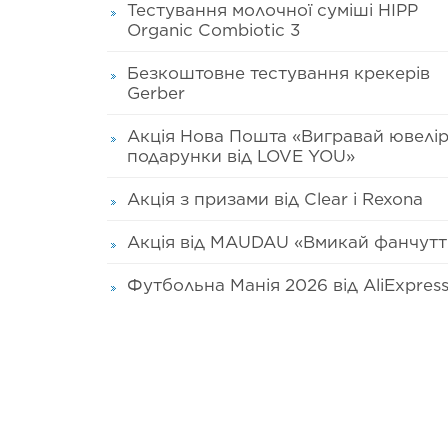
Тестування молочної суміші HIPP
Organic Combiotic 3
Безкоштовне тестування крекерів
Gerber
Акція Нова Пошта «Вигравай ювелір
подарунки від LOVE YOU»
Акція з призами від Clear і Rexona
Акція від MAUDAU «Вмикай фанчутт
Футбольна Манія 2026 від AliExpres