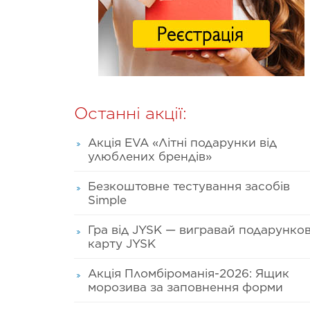
Останні акції:
Акція EVA «Літні подарунки від
улюблених брендів»
Безкоштовне тестування засобів
Simple
Гра від JYSK — вигравай подарунко
карту JYSK
Акція Пломбіроманія-2026: Ящик
морозива за заповнення форми