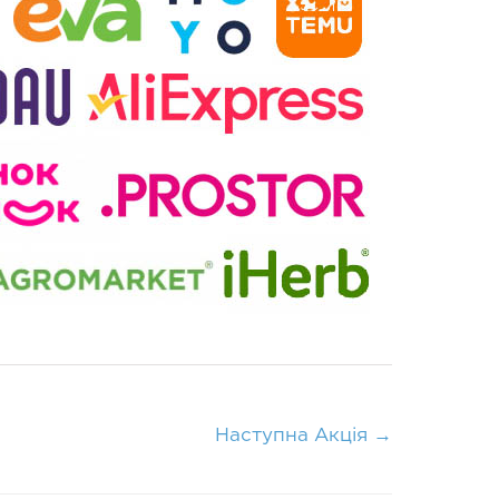
Наступна Акція
→