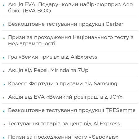
Акція EVA: Подарунковий набір-сюрприз Лео
бокс (EVA BOX)
Безкоштовне тестування продукції Gerber
Призи за проходження Національного тесту з
медіаграмотності
Гра «Земля призів» від AliExpress
Акція від Pepsi, Mirinda та 7Up
Колесо Фортуни з призами від Samsung
Акція від EVA «Великий розіграш від JOY»
Безкоштовне тестування продукції TRESemme
Тестування товарів за цент від AliExpress
Призи за проходження тесту «Євроквіз»