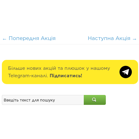
←
Попередня Акція
Наступна Акція
→
Більше нових акцій та плюшок у нашому
Telegram-каналі.
Підписатись!