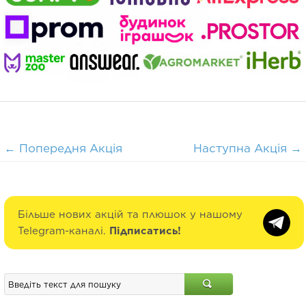
←
Попередня Акція
Наступна Акція
→
Більше нових акцій та плюшок у нашому
Telegram-каналі.
Підписатись!