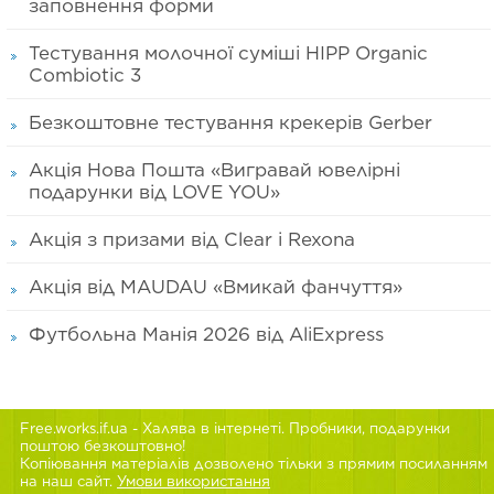
заповнення форми
Тестування молочної суміші HIPP Organic
Combiotic 3
Безкоштовне тестування крекерів Gerber
Акція Нова Пошта «Вигравай ювелірні
подарунки від LOVE YOU»
Акція з призами від Clear і Rexona
Акція від MAUDAU «Вмикай фанчуття»
Футбольна Манія 2026 від AliExpress
Free.works.if.ua
- Халява в інтернеті. Пробники, подарунки
поштою безкоштовно!
Копіювання матеріалів дозволено тільки з прямим посиланням
на наш сайт.
Умови використання