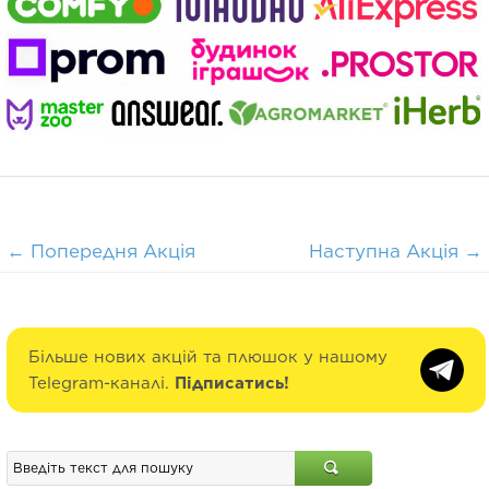
←
Попередня Акція
Наступна Акція
→
Більше нових акцій та плюшок у нашому
Telegram-каналі.
Підписатись!