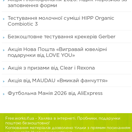
заповнення форми
Тестування молочної суміші HIPP Organic
Combiotic 3
Безкоштовне тестування крекерів Gerber
Акція Нова Пошта «Вигравай ювелірні
подарунки від LOVE YOU»
Акція з призами від Clear і Rexona
Акція від MAUDAU «Вмикай фанчуття»
Футбольна Манія 2026 від AliExpress
Free.works.if.ua
- Халява в інтернеті. Пробники, подарунки
поштою безкоштовно!
Копіювання матеріалів дозволено тільки з прямим посиланням