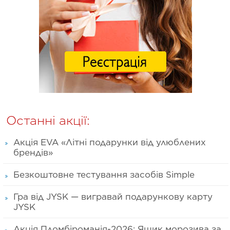
Останні акції:
Акція EVA «Літні подарунки від улюблених
брендів»
Безкоштовне тестування засобів Simple
Гра від JYSK — вигравай подарункову карту
JYSK
Акція Пломбіроманія-2026: Ящик морозива за