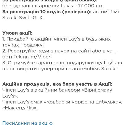
брендовані шкарпетки Lay’s – 17 000 шт.
За реєстрацію 10 кодів (розіграш):
автомобіль
Suzuki Swift GLX.
Умови акції:
1. Придбайте акційні чіпси Lay’s в будь-яких
точках продажу;
2. Реєструйте коди з пачок на сайті або в чат-
боті Telegram/Viber;
3. Отримуйте гарантовані подарунки від Lay’s та
шанс виграти супер-приз – автомобіль Suzuki!
Акційна продукція, яка бере участь в Акції:
Чіпси Lay’s з акційним банером «Вірні смаку
Lay’s».
Чіпси Lay’s смак «Ковбаски чорізо та цибулька»,
«Мак енд Чіз».
Посилання на акцію