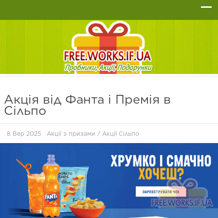
Акція від Фанта і Премія в
Сільпо
8 Вер 2025
Акції з призами
/
Акції Сільпо