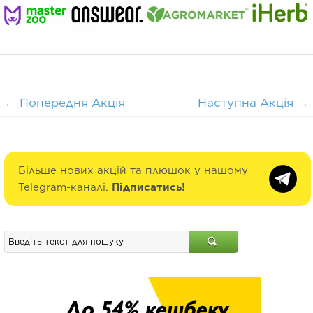
←
Попередня Акція
Наступна Акція
→
Більше нових акцій та плюшок у нашому
Telegram-каналі.
Підписатись!