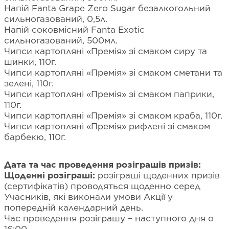
Напій Fanta Grape Zero Sugar безалкогольний
сильногазований, 0,5л.
Напій соковмісний Fanta Exotic
сильногазований, 500мл.
Чипси картопляні «Премія» зі смаком сиру та
шинки, 110г.
Чипси картопляні «Премія» зі смаком сметани та
зелені, 110г.
Чипси картопляні «Премія» зі смаком паприки,
110г.
Чипси картопляні «Премія» зі смаком краба, 110г.
Чипси картопляні «Премія» рифлені зі смаком
барбекю, 110г.
Дата та час проведення розіграшів призів:
Щоденні розіграші:
розіграші щоденних призів
(сертифікатів) проводяться щоденно серед
Учасників, які виконали умови Акції у
попередній календарний день.
Час проведення розіграшу – наступного дня о
16:00.