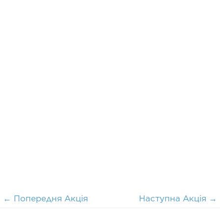
←
Попередня Акція
Наступна Акція
→