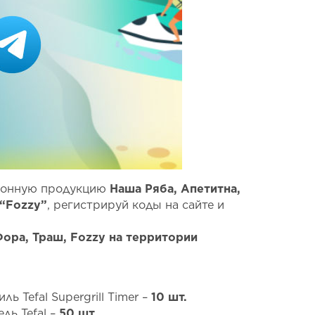
ионную продукцию
Наша Ряба, Апетитна,
 “Fozzy”
, регистрируй коды на сайте и
Фора, Траш, Fozzy на территории
ь Tefal Supergrill Timer –
10 шт.
ль Tefal –
50 шт.