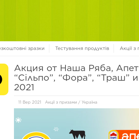
езкоштовні зразки
Тестування продуктів
Акції з
Акция от Наша Ряба, Апет
“Сільпо”, “Фора”, “Траш” и
2021
11 Вер 2021
Акції з призами
/
Україна