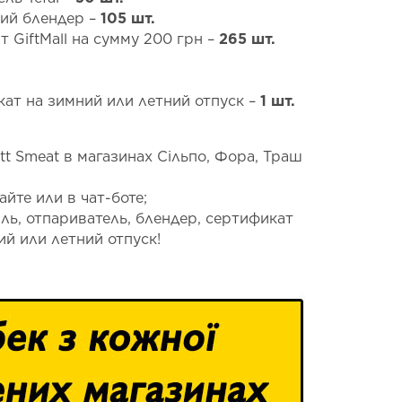
ий блендер –
105 шт.
 GiftMall на сумму 200 грн –
265 шт.
кат на зимний или летний отпуск –
1 шт.
tt Smeat в магазинах Сільпо, Фора, Траш
йте или в чат-боте;
ь, отпариватель, блендер, сертификат
ий или летний отпуск!