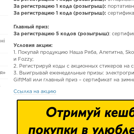
За регистрацию 1 кода (розыгрыш):
портативн
За регистрацию 1 кода (розыгрыш):
сертификат
Главный приз:
За регистрацию 5 кодов (розыгрыш)
: сертифи
ні
Условия акции:
1. Покупай продукцию Наша Ряба, Апетитна, Sko
и Fozzy;
2. Регистрируй коды с акционных стикеров на са
я»
3. Выигрывай еженедельные призы: электрогрил
GiftMall или главный приз – сертификат на зимн
s
Ссылка на акцию