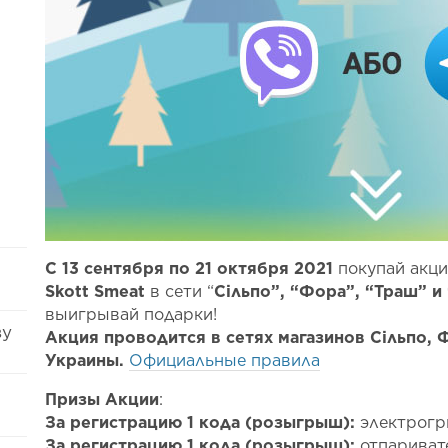
С 13 сентября по 21 октября 2021
покупай акц
Skott Smeat
в сети “
Сільпо”, “Фора”, “Траш” и
выигрывай подарки!
ву
Акция проводится в сетях магазинов Сільпо, 
Украины.
Официальные правила
Призы Акции
:
За регистрацию 1 кода (розыгрыш):
электрогрил
За регистрацию 1 кода (розыгрыш):
отпаривате